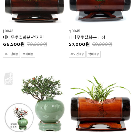
j-0043
g-0045
대나무옻칠화분-천지연
대나무옻칠화분-대상
66,500원
70,000원
57,000원
60,000원
수도권배송
택배배송
수도권배송
택배배송