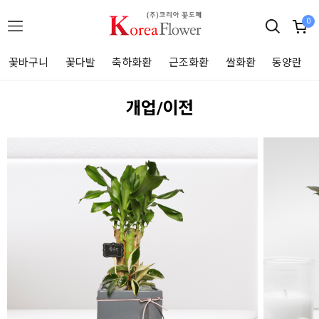
0
꽃바구니
꽃다발
축하화환
근조화환
쌀화환
동양란
개업/이전