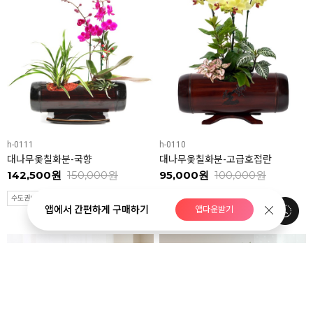
h-0111
h-0110
대나무옻칠화분-국향
대나무옻칠화분-고급호접란
142,500원
150,000원
95,000원
100,000원
수도권배송
택배배송
수도권배송
택배배송
앱에서 간편하게 구매하기
앱다운받기