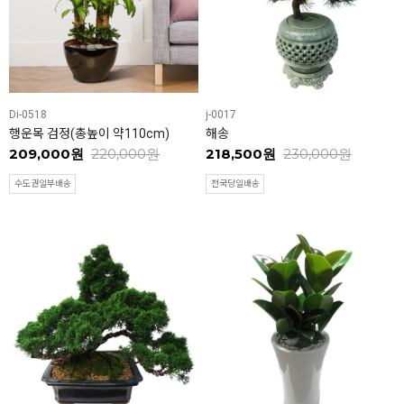
Di-0518
j-0017
행운목 검정(총높이 약110cm)
해송
209,000원
220,000원
218,500원
230,000원
수도권일부배송
전국당일배송