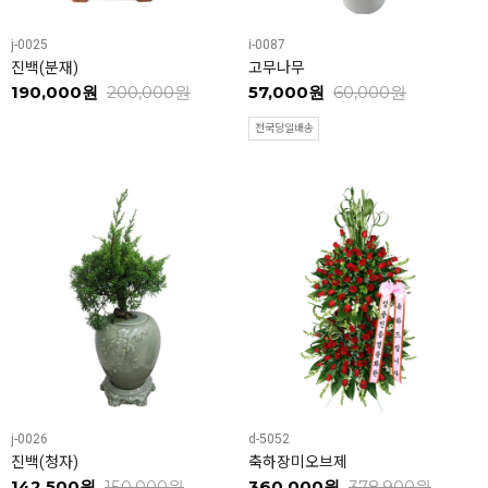
j-0025
i-0087
진백(분재)
고무나무
190,000원
200,000원
57,000원
60,000원
전국당일배송
j-0026
d-5052
진백(청자)
축하장미오브제
142,500원
150,000원
360,000원
378,900원