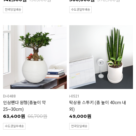
전국당일배송
수도권일부배송
Di-0488
i-0521
인삼팬다 원형(총높이 약
탁상용 스투키 (총 높이 40cm 내
25~30cm)
외)
63,400원
66,700원
49,000원
수도권일부배송
전국당일배송