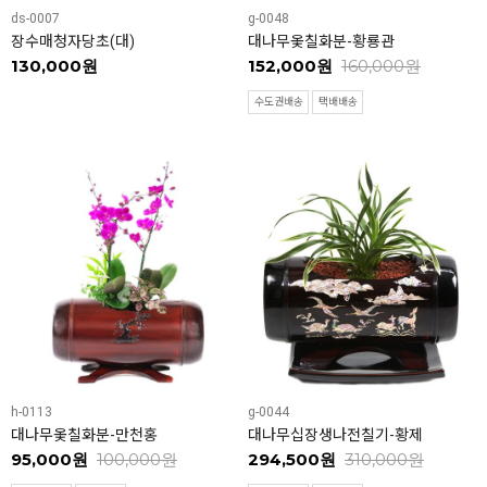
ds-0007
g-0048
장수매청자당초(대)
대나무옻칠화분-황룡관
130,000원
152,000원
160,000원
수도권배송
택배배송
h-0113
g-0044
대나무옻칠화분-만천홍
대나무십장생나전칠기-황제
95,000원
100,000원
294,500원
310,000원