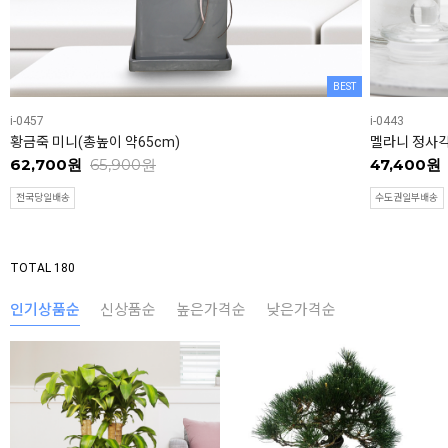
BEST
i-0457
i-0443
황금죽 미니(총높이 약65cm)
멜라니 정사각
62,700원
65,900원
47,400원
전국당일배송
수도권일부배송
TOTAL 180
인기상품순
신상품순
높은가격순
낮은가격순