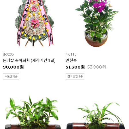
d-0205
h-0115
돈다발 축하화환 (제작기간 1일)
만천홍
90,000원
51,300원
53,900원
수도권배송
전국당일배송