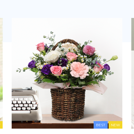
W
BEST
NEW