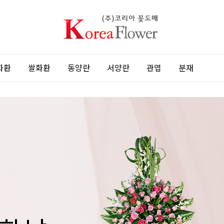
화환
쌀화환
동양란
서양란
관엽
분재