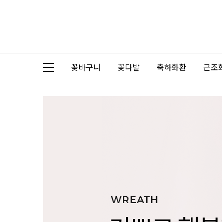
꽃바구니
꽃다발
축하화환
근조