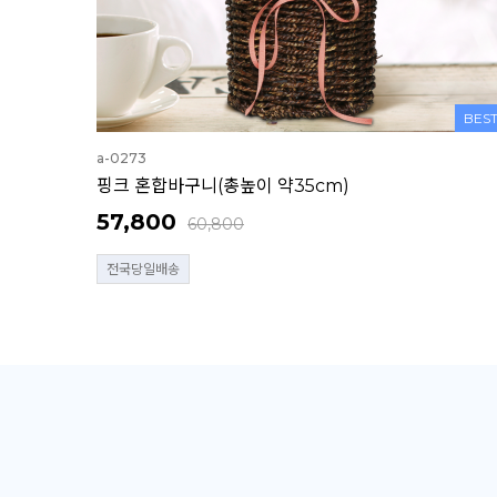
BES
a-0273
핑크 혼합바구니(총높이 약35cm)
57,800
60,800
전국당일배송