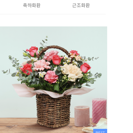
축하화환
근조화환
BEST