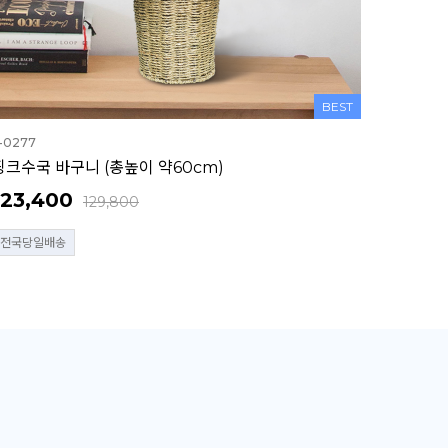
BEST
-0277
핑크수국 바구니 (총높이 약60cm)
123,400
129,800
전국당일배송