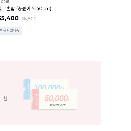
-0261
핑크혼합 (총높이 약40cm)
65,400
68,800
전국당일배송