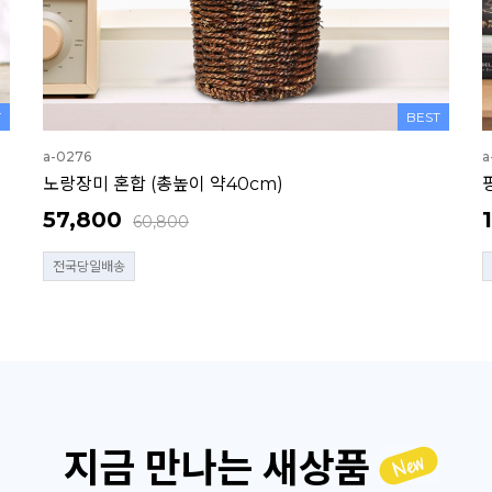
T
BEST
a-0276
a
노랑장미 혼합 (총높이 약40cm)
57,800
60,800
전국당일배송
지금 만나는 새상품