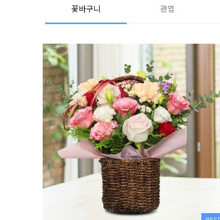
꽃바구니
관엽
BES