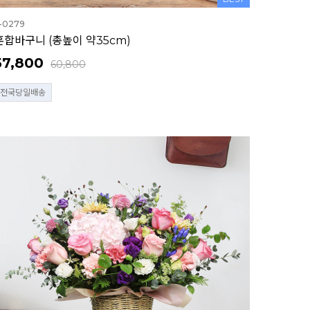
-0279
혼합바구니 (총높이 약35cm)
57,800
60,800
전국당일배송