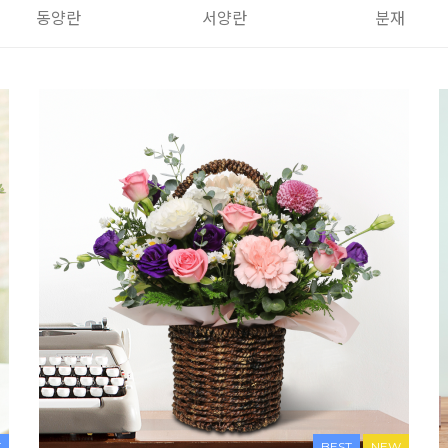
동양란
서양란
분재
T
BEST
NEW