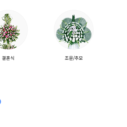
결혼식
조문/추모