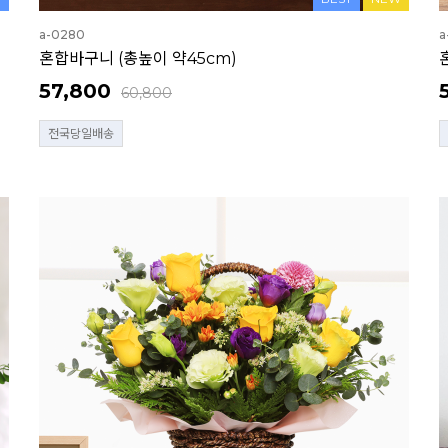
a-0280
a
혼합바구니 (총높이 약45cm)
57,800
60,800
전국당일배송