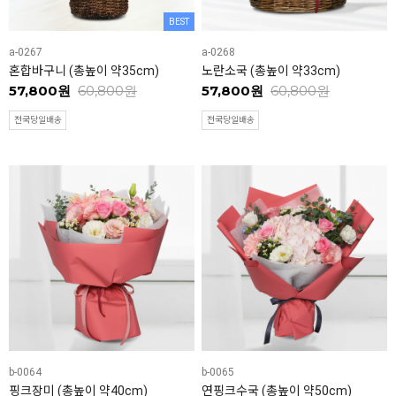
BEST
a-0267
a-0268
혼합바구니 (총높이 약35cm)
노란소국 (총높이 약33cm)
57,800원
60,800원
57,800원
60,800원
전국당일배송
전국당일배송
b-0064
b-0065
핑크장미 (총높이 약40cm)
연핑크수국 (총높이 약50cm)