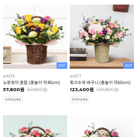
BEST
BEST
a-0276
a-0277
노랑장미 혼합 (총높이 약40cm)
핑크수국 바구니 (총높이 약60cm)
57,800원
60,800원
123,400원
129,800원
전국당일배송
전국당일배송