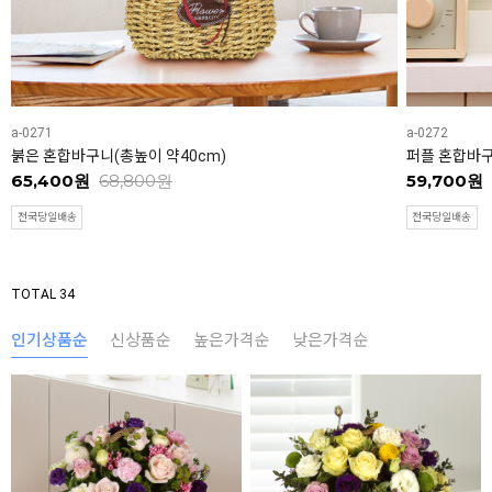
a-0271
a-0272
붉은 혼합바구니(총높이 약40cm)
퍼플 혼합바구
65,400원
68,800원
59,700원
전국당일배송
전국당일배송
TOTAL 34
인기상품순
신상품순
높은가격순
낮은가격순