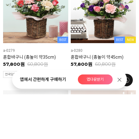
BEST
BEST
NEW
a-0279
a-0280
혼합바구니 (총높이 약35cm)
혼합바구니 (총높이 약45cm)
57,800원
60,800원
57,800원
60,800원
전국당일배송
전국당일배송
앱에서 간편하게 구매하기
앱다운받기