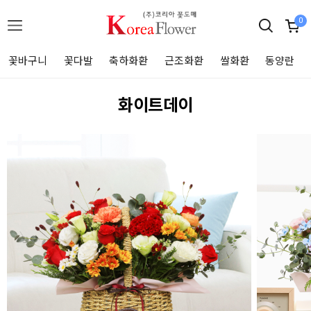
0
꽃바구니
꽃다발
축하화환
근조화환
쌀화환
동양란
화이트데이