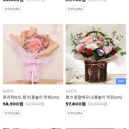
전국당일배송
전국당일배송
BEST
b-0070
a-0273
프리저브드 핑크(총높이 약45cm)
핑크 혼합바구니(총높이 약35cm)
58,900원
62,000원
57,800원
60,800원
전국당일배송
전국당일배송