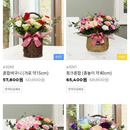
BEST
NEW
a-0260
a-0261
혼합바구니 (가로 약15cm)
핑크혼합 (총높이 약40cm)
57,800원
60,800원
65,400원
68,800원
전국당일배송
전국당일배송