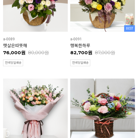
BEST
a-0089
a-0091
햇살은따뜻해
행복한하루
76,000원
80,000원
82,700원
87,000원
전국당일배송
전국당일배송