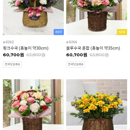
BEST
NEW
a-0262
a-0266
핑크수국 (총높이 약30cm)
블루수국 혼합 (총높이 약35cm)
60,700원
63,800원
60,700원
63,800원
전국당일배송
전국당일배송