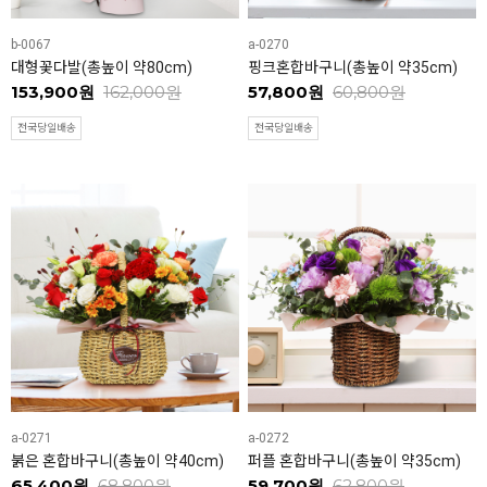
b-0067
a-0270
대형꽃다발(총높이 약80cm)
핑크혼합바구니(총높이 약35cm)
153,900원
162,000원
57,800원
60,800원
전국당일배송
전국당일배송
a-0271
a-0272
붉은 혼합바구니(총높이 약40cm)
퍼플 혼합바구니(총높이 약35cm)
65,400원
68,800원
59,700원
62,800원