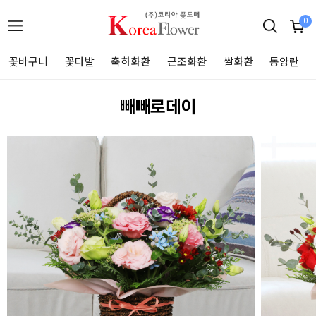
0
꽃바구니
꽃다발
축하화환
근조화환
쌀화환
동양란
빼빼로데이