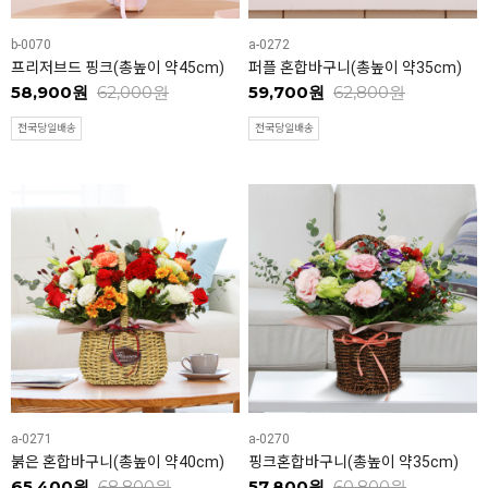
b-0070
a-0272
프리저브드 핑크(총높이 약45cm)
퍼플 혼합바구니(총높이 약35cm)
58,900원
62,000원
59,700원
62,800원
전국당일배송
전국당일배송
a-0271
a-0270
붉은 혼합바구니(총높이 약40cm)
핑크혼합바구니(총높이 약35cm)
65,400원
68,800원
57,800원
60,800원