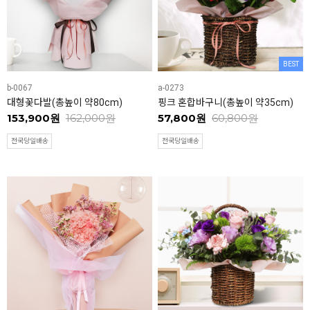
BEST
b-0067
a-0273
대형꽃다발(총높이 약80cm)
핑크 혼합바구니(총높이 약35cm)
153,900원
162,000원
57,800원
60,800원
전국당일배송
전국당일배송