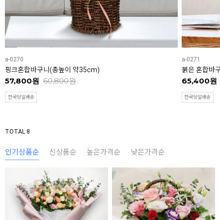
a-0270
a-0271
핑크혼합바구니(총높이 약35cm)
붉은 혼합바구
57,800원
60,800원
65,400원
전국당일배송
전국당일배송
TOTAL 8
인기상품순
신상품순
높은가격순
낮은가격순