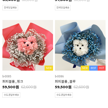
전국당일배송
전국당일배송
NEW
NEW
BEST
HOT
b-0085
b-0086
퍼피블룸_핑크
퍼피블룸_블루
59,500원
62,600원
59,500원
62,600원
수도권일부배송
수도권일부배송