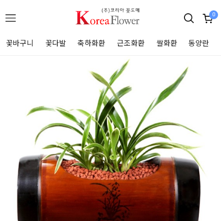
0
꽃바구니
꽃다발
축하화환
근조화환
쌀화환
동양란