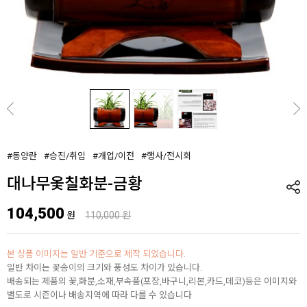
#동양란
#승진/취임
#개업/이전
#행사/전시회
대나무옻칠화분-금황
104,500
원
110,000 원
본 상품 이미지는 일반 기준으로 제작 되었습니다.
일반 차이는 꽃송이의 크기와 풍성도 차이가 있습니다.
배송되는 제품의 꽃,화분,소재,부속품(포장,바구니,리본,카드,데코)등은 이미지와
별도로 시즌이나 배송지역에 따라 다를 수 있습니다