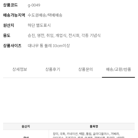
상품코드
g-0049
배송가능지역
수도권배송/택배배송
원산지
하단 별도표시
용도
승진, 영전, 취임, 개업식, 전시회, 각종 기념식
상품사이즈
대나무 통 둘레 33cm이상
상세정보
상품후기
상품문의
배송/교환/반품