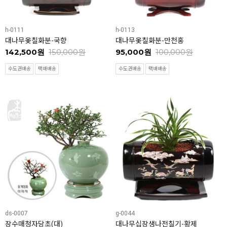
h-0111
h-0113
대나무옻칠화분-국향
대나무옻칠화분-만천홍
142,500원
150,000원
95,000원
100,000원
수도권배송
택배배송
수도권배송
택배배송
ds-0007
g-0044
장수매청자당초(대)
대나무십장생나전칠기-황제