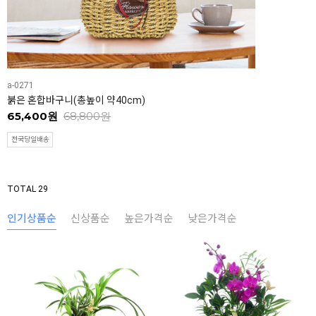
a-0271
붉은 혼합바구니(총높이 약40cm)
65,400원
68,800원
전국당일배송
TOTAL 29
인기상품순
신상품순
높은가격순
낮은가격순