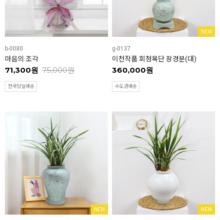
NEW
b-0080
g-0137
마음의 조각
이천작품 회청목단 장경분(대)
71,300원
75,000원
360,000원
전국당일배송
수도권배송
NEW
NEW