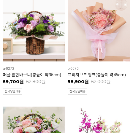
a-0272
b-0070
퍼플 혼합바구니(총높이 약35cm)
프리저브드 핑크(총높이 약45cm)
59,700원
62,800원
58,900원
62,000원
전국당일배송
전국당일배송