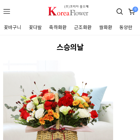
0
꽃바구니
꽃다발
축하화환
근조화환
쌀화환
동양란
스승의날