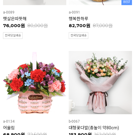
BEST
a-0089
a-0091
햇살은따뜻해
행복한하루
76,000원
80,000원
82,700원
87,000원
전국당일배송
전국당일배송
a-0134
b-0067
어울림
대형꽃다발(총높이 약80cm)
68,900원
72,500원
153,900원
162,000원