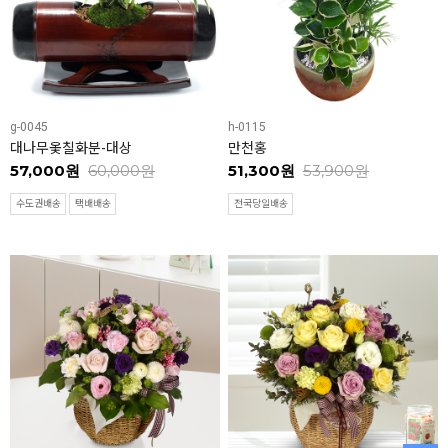
g-0045
h-0115
대나무옻칠화분-대상
만천홍
57,000원
60,000원
51,300원
53,900원
수도권배송
택배배송
전국당일배송