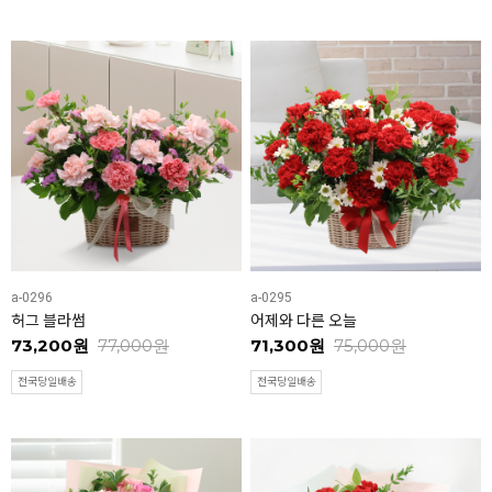
a-0296
a-0295
허그 블라썸
어제와 다른 오늘
73,200원
77,000원
71,300원
75,000원
전국당일배송
전국당일배송