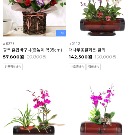
BEST
a-0273
h-0112
핑크 혼합바구니(총높이 약35cm)
대나무옻칠화분-금의
57,800원
60,800원
142,500원
150,000원
전국당일배송
수도권배송
택배배송