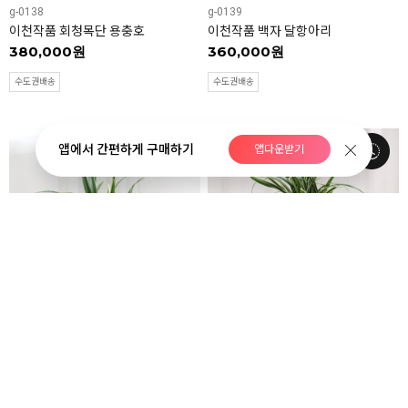
g-0138
g-0139
이천작품 회청목단 용충호
이천작품 백자 달항아리
380,000원
360,000원
수도권배송
수도권배송
앱에서 간편하게 구매하기
앱다운받기
NEW
NEW
g-0140
g-0141
이천작품 회청자 투각격자국화문호
이천작품 회청자 빗살 장경병
350,000원
180,000원