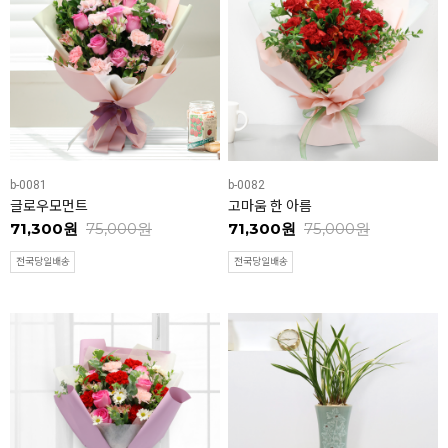
b-0081
b-0082
글로우모먼트
고마움 한 아름
71,300원
75,000원
71,300원
75,000원
전국당일배송
전국당일배송